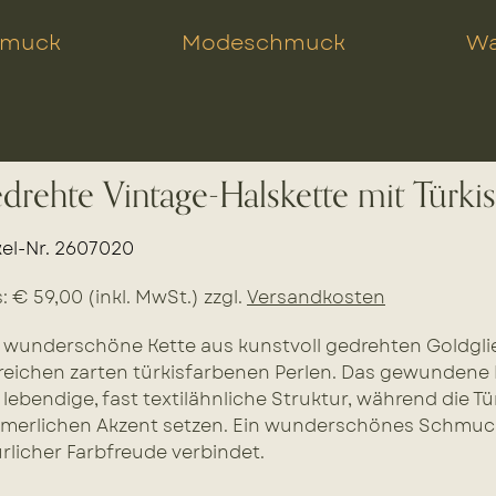
hmuck
Modeschmuck
Wa
drehte Vintage-Halskette mit Türki
kel-Nr. 2607020
s: € 59,00 (inkl. MwSt.) zzgl.
Versandkosten
 wunderschöne Kette aus kunstvoll gedrehten Goldgli
reichen zarten türkisfarbenen Perlen. Das gewundene D
 lebendige, fast textilähnliche Struktur, während die Tü
erlichen Akzent setzen. Ein wunderschönes Schmuck
rlicher Farbfreude verbindet.