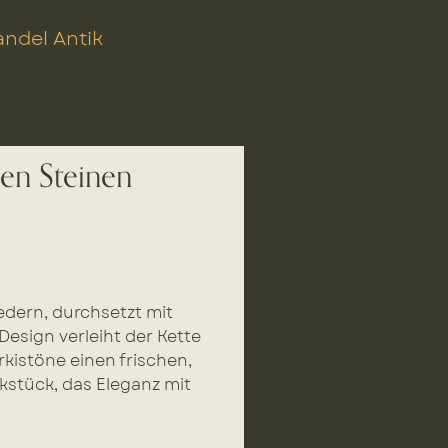
ndel Antik
sen Steinen
edern, durchsetzt mit
esign verleiht der Kette
rkistöne einen frischen,
stück, das Eleganz mit