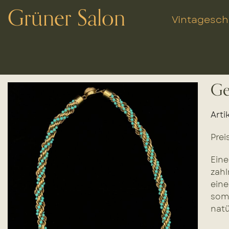
Grüner Salon
Vintagesc
Ge
Arti
Prei
Eine
zahl
eine
somm
natü