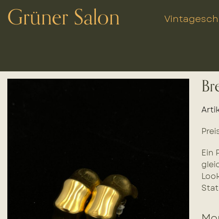
Grüner Salon
Vintagesc
Br
Arti
Prei
Ein 
glei
Look
Stat
Mor