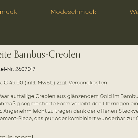
hmuck
Modeschmuck
Wa
eite Bambus-Creolen
kel-Nr. 2607017
s: € 49,00 (inkl. MwSt.) zzgl.
Versandkosten
Paar auffällige Creolen aus glänzendem Gold im Bambus
chmäßig segmentierte Form verleiht den Ohrringen ei
. Angenehm leicht zu tragen dank der offenen Steckver
ement-Piece, das pur oder kombiniert wunderbar zur
e is more!