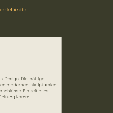
ndel Antik
-Design. Die kräftige,
nen modernen, skulpturalen
schlüsse. Ein zeitloses
 Geltung kommt.