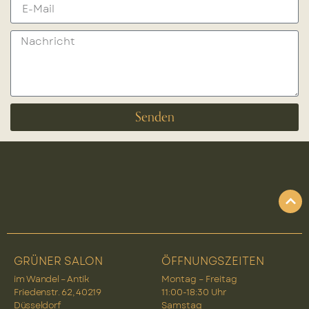
Senden
GRÜNER SALON
ÖFFNUNGSZEITEN
im Wandel – Antik
Montag – Freitag
Friedenstr. 62, 40219
11:00-18:30 Uhr
Düsseldorf
Samstag