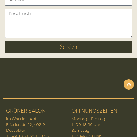
Senden
GRÜNER SALON
ÖFFNUNGSZEITEN
im Wandel – Antik
Montag – Freitag
Friedenstr. 62, 40219
11:00-18:30 Uhr
Düsseldorf
Samstag
T: +49 (0) 2 11 90 15 87 12
11:00-16:00 Uhr