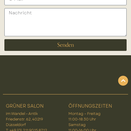
Senden
GRÜNER SALON
ÖFFNUNGSZEITEN
im Wandel – Antik
Montag – Freitag
Friedenstr. 62, 40219
11:00-18:30 Uhr
Düsseldorf
Samstag
T: +49 (0) 2 11 90 15 87 12
11:00-16:00 Uhr