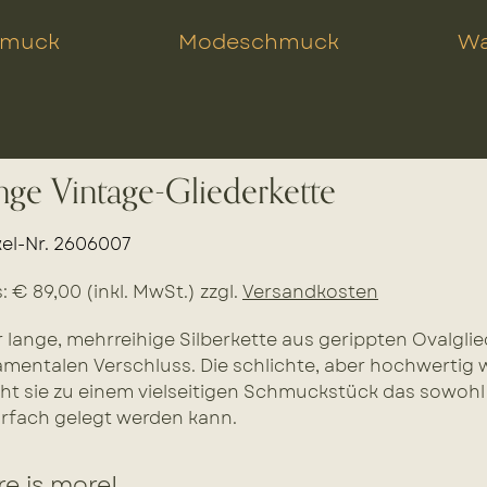
hmuck
Modeschmuck
Wa
nge Vintage-Gliederkette
kel-Nr. 2606007
s: € 89,00 (inkl. MwSt.) zzgl.
Versandkosten
 lange, mehrreihige Silberkette aus gerippten Ovalgli
mentalen Verschluss. Die schlichte, aber hochwertig 
t sie zu einem vielseitigen Schmuckstück das sowohl
rfach gelegt werden kann.
e is more!