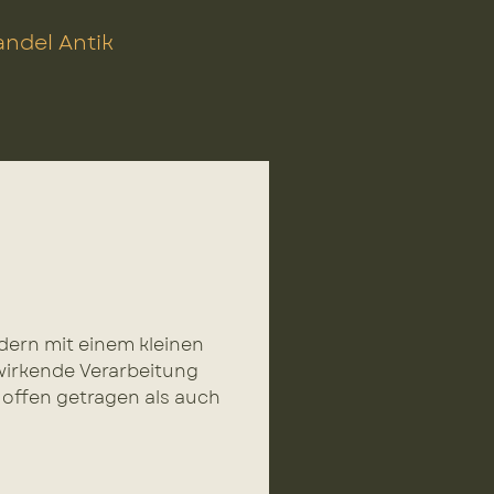
ndel Antik
edern mit einem kleinen
wirkende Verarbeitung
 offen getragen als auch