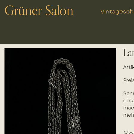
Grüner Salon
Vintagesc
La
Arti
Prei
Sehr
orna
mach
meh
Mor