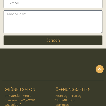
Senden
GRÜNER SALON
ÖFFNUNGSZEITEN
im Wandel – Antik
Montag – Freitag
Friedenstr. 62, 40219
11:00-18:30 Uhr
Düsseldorf
Samstag