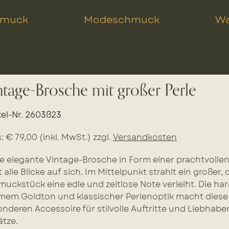
hmuck
Modeschmuck
Wa
ntage-Brosche mit großer Perle
kel-Nr. 2603ß23
s: € 79,00 (inkl. MwSt.) zzgl.
Versandkosten
e elegante Vintage-Brosche in Form einer prachtvolle
t alle Blicke auf sich. Im Mittelpunkt strahlt ein großer,
uckstück eine edle und zeitlose Note verleiht. Die h
em Goldton und klassischer Perlenoptik macht diese
nderen Accessoire für stilvolle Auftritte und Liebhaber
tze.