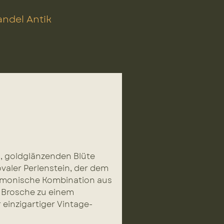
ndel Antik
n, goldglänzenden Blüte
 ovaler Perlenstein, der dem
armonische Kombination aus
 Brosche zu einem
 einzigartiger Vintage-