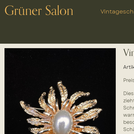
Grüner Salon
Vintagesc
Vi
Arti
Prei
Dies
zieh
Schm
warm
beso
Schä