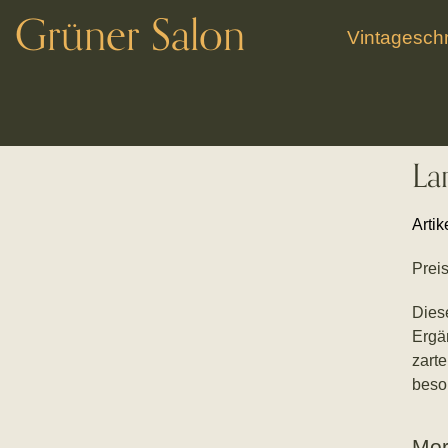
Grüner Salon
Vintagesc
La
Arti
Preis
Dies
Ergä
zart
beso
Mor