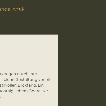
ndel Antik
rzeugen durch ihre
ilreiche Gestaltung verleiht
ilvollen Blickfang. Ein
nostalgischem Charakter
.