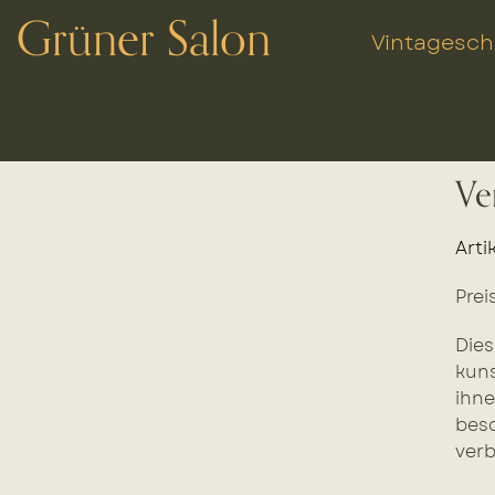
Grüner Salon
Vintagesc
Ve
Arti
Prei
Die
kuns
ihne
beso
verb