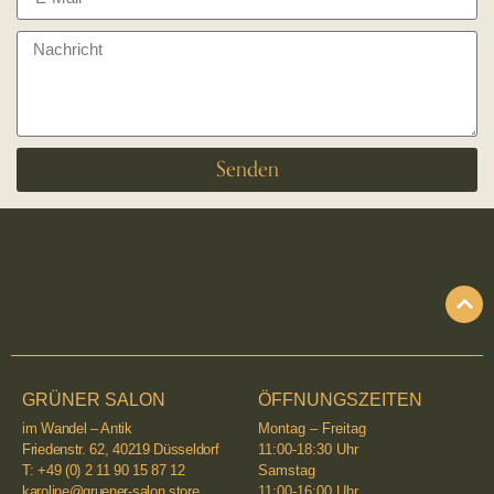
Senden
GRÜNER SALON
ÖFFNUNGSZEITEN
im Wandel – Antik
Montag – Freitag
Friedenstr. 62, 40219 Düsseldorf
11:00-18:30 Uhr
T: +49 (0) 2 11 90 15 87 12
Samstag
karoline@gruener-salon.store
11:00-16:00 Uhr