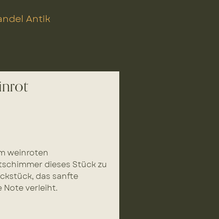
ndel Antik
inrot
em weinroten
htschimmer dieses Stück zu
ckstück, das sanfte
 Note verleiht.