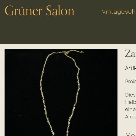
Grüner Salon
Vintagesc
Za
Arti
Prei
Dies
Halb
eine
Akze
Mor