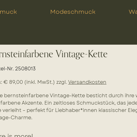
hmuck
Modeschmuck
Wa
rnsteinfarbene Vintage-Kette
kel-Nr. 2508013
s: € 89,00 (inkl. MwSt.) zzgl.
Versandkosten
e bernsteinfarbene Vintage-Kette besticht durch ihr
farbene Akzente. Ein zeitloses Schmuckstück, das jedem
 verleiht – perfekt für Liebhaber*innen klassischer E
tage-Charme.
e is more!