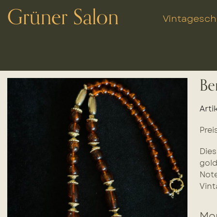
Grüner Salon
Vintagesc
Be
Arti
Prei
Dies
gold
Note
Vin
Mor