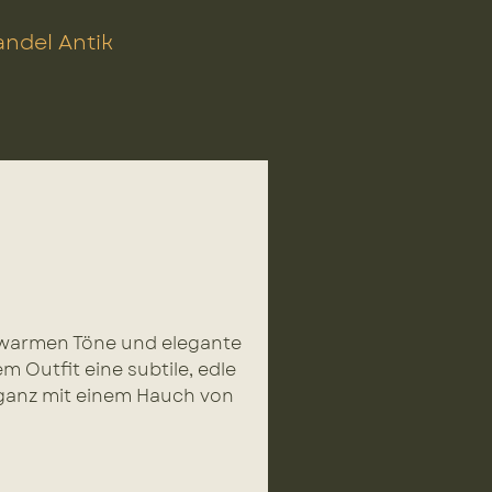
ndel Antik
e warmen Töne und elegante
 Outfit eine subtile, edle
leganz mit einem Hauch von