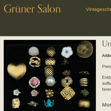
Grüner Salon
Vintagesc
Un
Artik
Preis
Entde
auffä
faire
Mor