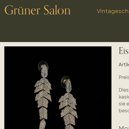
Grüner Salon
Vintagesc
Ei
Arti
Prei
Dies
kask
sie 
beso
Mor