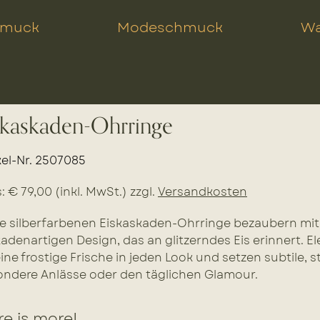
hmuck
Modeschmuck
Wa
skaskaden-Ohrringe
kel-Nr. 2507085
s: € 79,00 (inkl. MwSt.) zzgl.
Versandkosten
e silberfarbenen Eiskaskaden-Ohrringe bezaubern mit
adenartigen Design, das an glitzerndes Eis erinnert. El
eine frostige Frische in jeden Look und setzen subtile, s
ndere Anlässe oder den täglichen Glamour.
e is more!