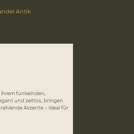
ndel Antik
 ihrem funkelnden,
egant und zeitlos, bringen
trahlende Akzente – ideal für