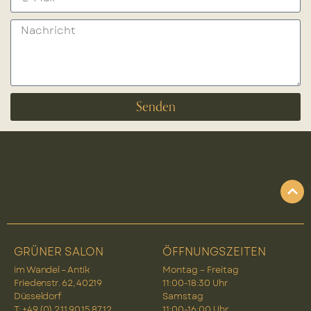
Senden
GRÜNER SALON
ÖFFNUNGSZEITEN
im Wandel – Antik
Montag – Freitag
Friedenstr. 62, 40219
11:00-18:30 Uhr
Düsseldorf
Samstag
T: +49 (0) 2 11 90 15 87 12
11:00-16:00 Uhr