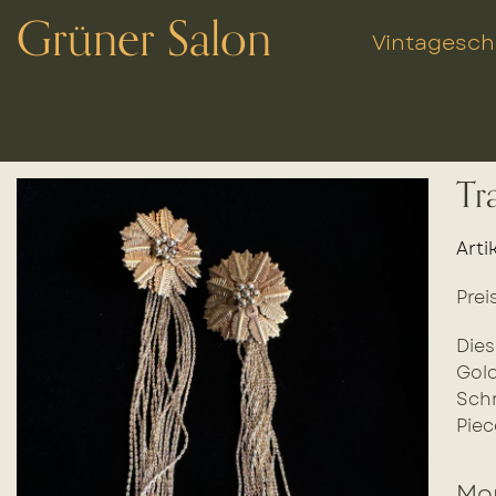
Grüner Salon
Vintagesc
Tr
Arti
Prei
Dies
Gold
Schm
Piec
Mor