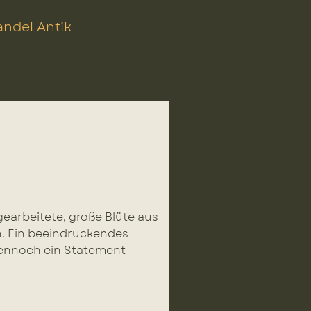
ndel Antik
earbeitete, große Blüte aus
n. Ein beeindruckendes
dennoch ein Statement-