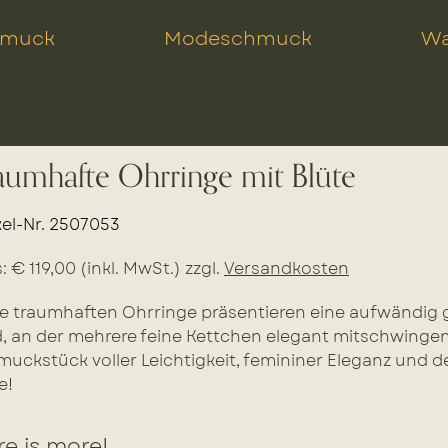
hmuck
Modeschmuck
Wa
aumhafte Ohrringe mit Blüte
kel-Nr. 2507053
s: € 119,00 (inkl. MwSt.) zzgl.
Versandkosten
e traumhaften Ohrringe präsentieren eine aufwändig g
, an der mehrere feine Kettchen elegant mitschwinge
uckstück voller Leichtigkeit, femininer Eleganz und 
e!
e is more!