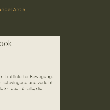
ndel Antik
Look
 mit raffinierter Bewegung:
ei schwingend und verleiht
e. Ideal für alle, die