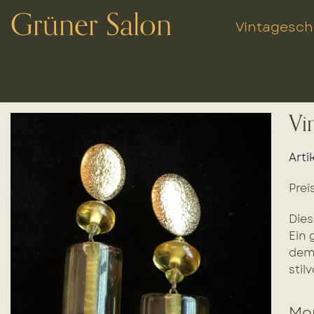
Grüner Salon
Vintagesc
Vi
Arti
Prei
Dies
Ein 
dem 
stil
Mor