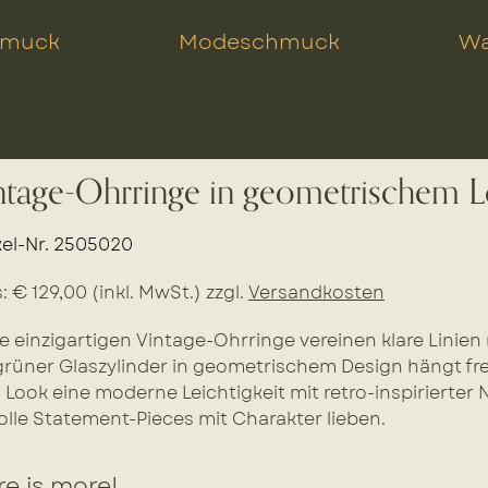
hmuck
Modeschmuck
Wa
ntage-Ohrringe in geometrischem 
kel-Nr. 2505020
s: € 129,00 (inkl. MwSt.) zzgl.
Versandkosten
e einzigartigen Vintage-Ohrringe vereinen klare Linien
grüner Glaszylinder in geometrischem Design hängt fr
Look eine moderne Leichtigkeit mit retro-inspirierter Not
volle Statement-Pieces mit Charakter lieben.
e is more!