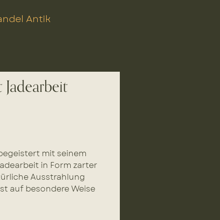
ndel Antik
Jadearbeit
begeistert mit seinem
adearbeit in Form zarter
ürliche Ausstrahlung
nst auf besondere Weise