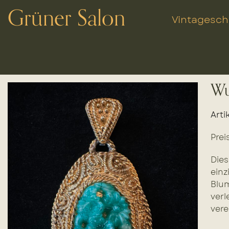
Grüner Salon
Vintagesc
Wu
Arti
Prei
Dies
einz
Blum
verl
vere