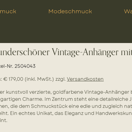
hmuck
Modeschmuck
Wa
nderschöner Vintage-Anhänger mit 
kel-Nr. 2504043
s: € 179,00 (inkl. MwSt.) zzgl.
Versandkosten
er kunstvoll verzierte, goldfarbene Vintage-Anhänger 
igartigen Charme. Im Zentrum steht eine detailreiche J
en, die dem Schmuckstück eine edle und zugleich nat
eiht. Ein echtes Unikat, das Eleganz und Handwerksku
int.