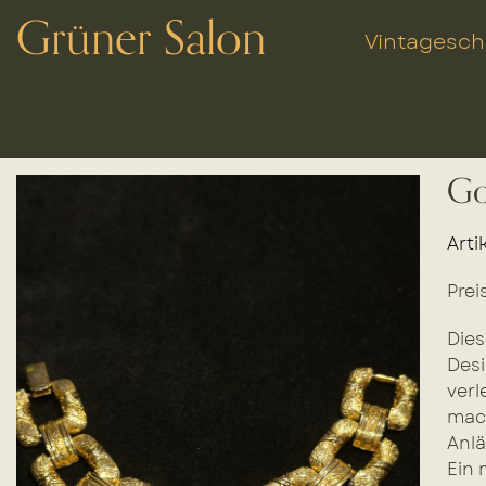
Grüner Salon
Vintagesc
Go
Arti
Prei
Dies
Desi
verl
mach
Anlä
Ein 