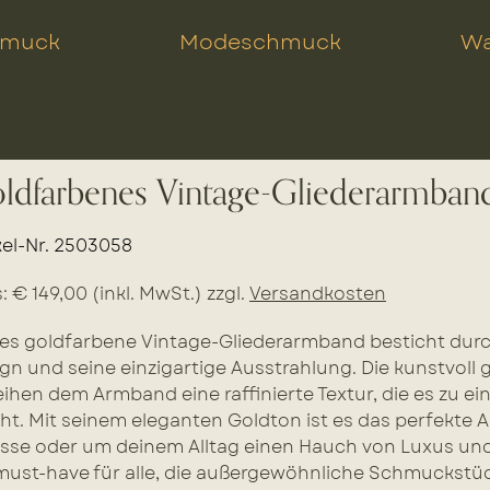
hmuck
Modeschmuck
Wa
ldfarbenes Vintage-Gliederarmban
kel-Nr. 2503058
s: € 149,00 (inkl. MwSt.) zzgl.
Versandkosten
es goldfarbene Vintage-Gliederarmband besticht durc
gn und seine einzigartige Ausstrahlung. Die kunstvoll 
eihen dem Armband eine raffinierte Textur, die es zu e
t. Mit seinem eleganten Goldton ist es das perfekte 
sse oder um deinem Alltag einen Hauch von Luxus und I
must-have für alle, die außergewöhnliche Schmuckstü