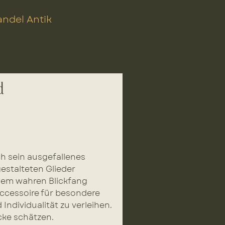
ndel Antik
d
h sein ausgefallenes
gestalteten Glieder
inem wahren Blickfang
Accessoire für besondere
ndividualität zu verleihen.
cke schätzen.