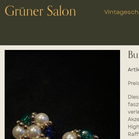
Grüner Salon
Vintagesc
Bu
Arti
Prei
Dies
fasz
verl
Akze
High
Raff