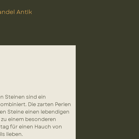
ndel Antik
n Steinen sind ein
ombiniert. Die zarten Perlen
ten Steine einen lebendigen
s zu einem besonderen
lltag für einen Hauch von
ls lieben.