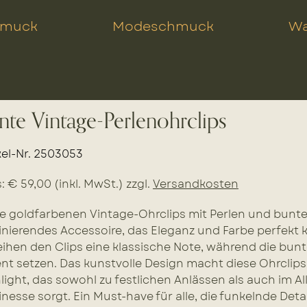
hmuck
Modeschmuck
Wa
nte Vintage-Perlenohrclips
kel-Nr. 2503053
s: € 59,00 (inkl. MwSt.) zzgl.
Versandkosten
e goldfarbenen Vintage-Ohrclips mit Perlen und bunte
inierendes Accessoire, das Eleganz und Farbe perfekt k
eihen den Clips eine klassische Note, während die bun
nt setzen. Das kunstvolle Design macht diese Ohrclip
light, das sowohl zu festlichen Anlässen als auch im A
inesse sorgt. Ein Must-have für alle, die funkelnde Detai