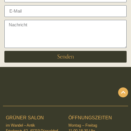
Senden
GRÜNER SALON
ÖFFNUNGSZEITEN
im Wandel – Antik
Montag – Freitag
Friedenstr. 62, 40219 Düsseldorf
11:00-18:30 Uhr