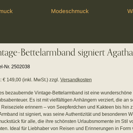
hmuck
Modeschmuck
Wa
ntage-Bettelarmband signiert Agatha
kel-Nr. 2502038
: € 149,00 (inkl. MwSt.) zzgl.
Versandkosten
es bezaubernde Vintage-Bettelarmband ist eine wunderschöne 
bsabenteuer. Es ist mit vielfältigen Anhängern verziert, die an
e Reiseziele erinnern – von Seepferdchen und Kakteen bis hin 
rmband ist signiert, was seine Authentizität und besonderen Wer
uckstück für alle, die ihre schönsten Urlaubsmomente im Stil
ten. Ideal für Liebhaber von Reisen und Erinnerungen in Form 