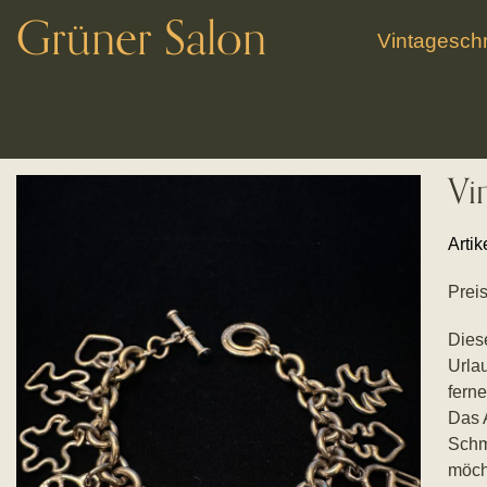
Grüner Salon
Vintagesc
Vi
Arti
Preis
Dies
Urlau
fern
Das A
Schm
möch